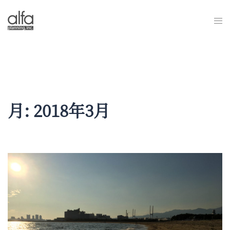
コ
ン
ト
テ
グ
ン
ル
ツ
メ
へ
ニ
ス
ュ
キ
ー
ッ
月:
2018年3月
プ