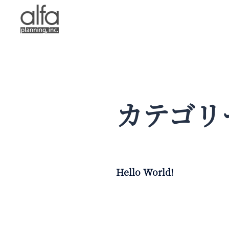
コ
ン
テ
ン
ツ
へ
ス
キ
ッ
カテゴリ
プ
Hello World!