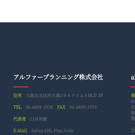
アルファープランニング株式会社
a
住所
大阪市北区西天満2-9-4 クリムトBLD 3F
店
店
TEL
06-6809-1958
FAX
06-6809-1959
販
製
代表者
臼井英樹
会
E-Mail
Info@alfa-Plan.com