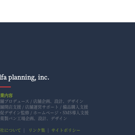
lfa planning, inc.
事業内容
舗プロデュース / 店舗企画、設計、デザイン
舗開店支援 / 店舗運営サポート / 備品購入支援
促デザイン監修 / ホームページ・SMS導入支援
菓製パン工場企画、設計、デザイン
社について
|
リンク集
|
サイトポリシー